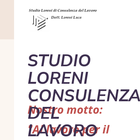
STUDIO
LORENI
CONSULENZ
DEL
Nostro motto:
LAVORO
"Al
lavoro
per il